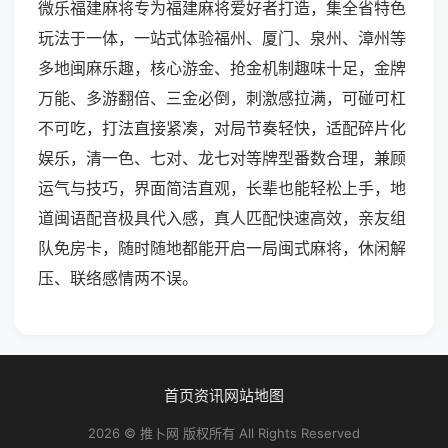
微乐福建麻将专为福建麻将爱好者打造，集全省特色
玩法于一体，一站式体验福州、厦门、泉州、漳州等
多地闽麻乐趣，核心游金、抢金机制趣味十足，金牌
万能、多游翻倍、三金必倒，刺激感拉满，可碰可杠
不可吃，打法直接紧凑，对局节奏轻快，适配碎片化
娱乐，清一色、七对、龙七对等牌型番数合理，兼顾
运气与技巧，界面简洁直观，长辈也能轻松上手，地
道闽语配音极具代入感，真人匹配快速高效，亲友组
队免房卡，随时随地都能开启一局闽式麻将，休闲解
压、联络感情两不误。
首页
资讯
网站地图
2026 © 推卜网 版权所有 All Rights Reserved