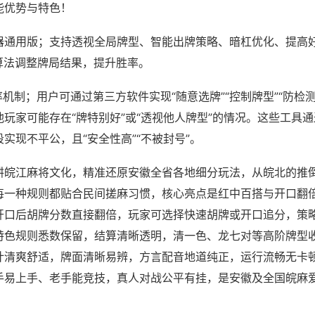
能优势与特色！
器通用版；支持透视全局牌型、智能出牌策略、暗杠优化、提高
算法调整牌局结果，提升胜率。
率机制；用户可通过第三方软件实现“随意选牌”“控制牌型”“防检
玩家可能存在“牌特别好”或“透视他人牌型”的情况。这些工具
实现不平公，且“安全性高”“不被封号”。
耕皖江麻将文化，精准还原安徽全省各地细分玩法，从皖北的推
每一种规则都贴合民间搓麻习惯，核心亮点是红中百搭与开口翻
开口后胡牌分数直接翻倍，玩家可选择快速胡牌或开口追分，策
特色规则悉数保留，结算清晰透明，清一色、龙七对等高阶牌型
计清爽舒适，牌面清晰易辨，方言配音地道纯正，运行流畅无卡
手易上手、老手能竞技，真人对战公平有挂，是安徽及全国皖麻