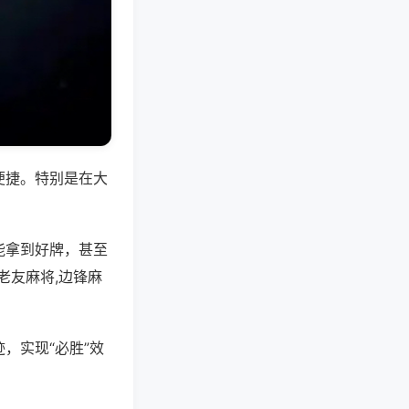
便捷。特别是在大
能拿到好牌，甚至
老友麻将,边锋麻
，实现“必胜”效
。