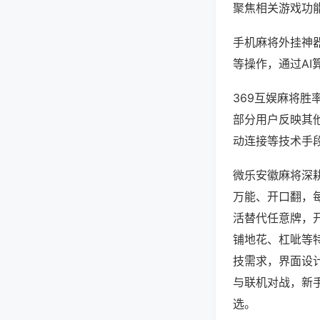
聚焦相关游戏功
手机麻将外挂神
等操作，通过AI
369互娱麻将胜
部分用户反映其他
动连接等技术手段
微乐安徽麻将深
万能、开口翻，
活替代任意牌，
铺地花、杠呲等
技需求，界面设
与联机对战，新
选。