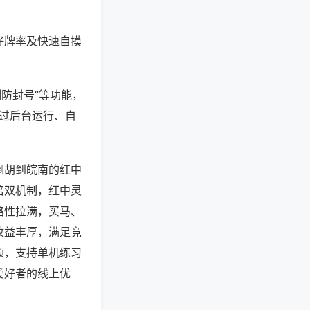
好牌率及快速自摸
测防封号”等功能，
通过后台运行、自
倒胡到皖南的红中
倍双机制，红中灵
略性拉满，买马、
收益丰厚，满足竞
顿，支持单机练习
爱好者的线上优