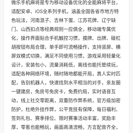
微乐手机麻将是专为移动设备优化的全能麻将平台，
适配安卓、iOS全系列手机，涵盖全国各省市地方特
色玩法，河南混子、吉林下蛋、江苏花牌、辽宁缺
门、山西扣点等经典规则一应俱全，移动端专属优
化，操作界面贴合手机触控习惯，摸牌、出牌、碰杠
胡按钮布局合理，单手即可流畅操作，支持竖屏、横
屏双模式切换，满足不同使用习惯，游戏采用轻量化
设计，安装包小，流量消耗低，离线也能托管续玩，
适配各种网络环境，随时随地都能开局，真人实时匹
配，告别机器人，快速找到水平相当的对手，亲友圈
一键建房，免房号免房卡，免费约局，实时语音互
动，线上社交零距离，双重防作弊系统，官方级加密
防护，杜绝外挂作弊，公平竞技有保障，每日福利、
签到礼包、赛季排位、限时赛事活动丰富，奖励丰
厚，零氪也能畅玩，画面高清流畅，方言配音齐全，