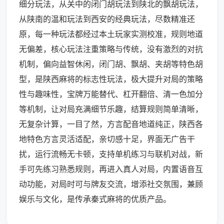
细分玩法，从关中的闭门胡玩法到陕北的飘胡玩法，
从陕南的温和玩法到西安的经典玩法，尽数精准还
原，每一种玩法都经过本土玩家实测校准，规则地道
无偏差，核心玩法注重策略与传统，没有激烈的对抗
机制，偏向益智休闲，闭门胡、飘胡、夹胡等特色胡
型，是陕西麻将的标志性玩法，极大提升对局的策略
性与趣味性，宝牌万能替代、杠开翻倍、清一色加分
等机制，让对局充满细节乐趣，结算规则简单清晰，
无复杂计算，一目了然，方言配音地道纯正，陕西各
地特色方言灵活适配，亲切感十足，界面无广告干
扰，运行流畅无卡顿，支持单机练习与联机对战，新
手可先练习熟悉规则，再进入真人对局，内置语音互
动功能，对局时可与牌友交流，增添社交氛围，兼顾
娱乐与文化，是传承秦式麻将的优质产品。