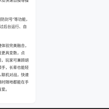
率及快速自摸等操
测防封号”等功能，
通过后台运行、自
捷体验完美融合，
益更具变数，点
活，玩家可兼顾胡
顺手，长辈也能轻
人联机对战，快速
随时随地都能在手
喜爱。