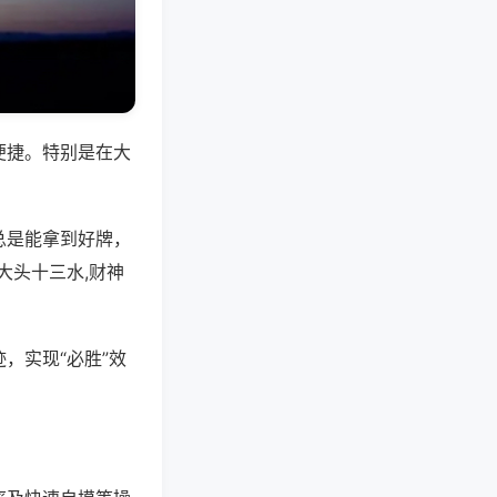
便捷。特别是在大
总是能拿到好牌，
大头十三水,财神
，实现“必胜”效
。