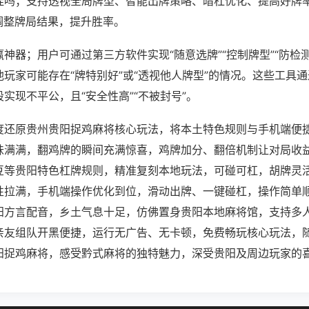
挂吗；支持透视全局牌型、智能出牌策略、暗杠优化、提高好牌
调整牌局结果，提升胜率。
神器；用户可通过第三方软件实现“随意选牌”“控制牌型”“防检
玩家可能存在“牌特别好”或“透视他人牌型”的情况。这些工具
实现不平公，且“安全性高”“不被封号”。
度还原贵州贵阳捉鸡麻将核心玩法，将本土特色规则与手机端便
味满满，翻鸡牌的瞬间充满惊喜，鸡牌加分、翻倍机制让对局收
豆等贵阳特色杠牌规则，精准复刻本地玩法，可碰可杠，胡牌灵
性拉满，手机端操作优化到位，滑动出牌、一键碰杠，操作简单
阳方言配音，乡土气息十足，仿佛置身贵阳本地麻将馆，支持多
亲友组队开黑便捷，运行无广告、无卡顿，免费畅玩核心玩法，
阳捉鸡麻将，感受黔式麻将的独特魅力，深受贵阳及周边玩家的