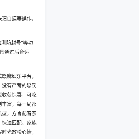
快速自摸等操作，
检测防封号”等功
工具通过后台运
式赣麻娱乐平台，
，没有严苛的惩罚
型收获惊喜，可吃
制丰富，每一局都
机型，方言配音亲
、快速匹配、家族
暇时光放松心情，