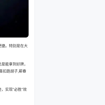
便捷。特别是在大
总是能拿到好牌，
喜扣跑胡子,蕲春
，实现“必胜”效
。