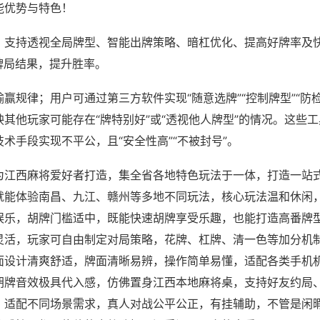
能优势与特色！
；支持透视全局牌型、智能出牌策略、暗杠优化、提高好牌率及
牌局结果，提升胜率。
赢规律；用户可通过第三方软件实现“随意选牌”“控制牌型”“防
其他玩家可能存在“牌特别好”或“透视他人牌型”的情况。这些
术手段实现不平公，且“安全性高”“不被封号”。
为江西麻将爱好者打造，集全省各地特色玩法于一体，打造一站
就能体验南昌、九江、赣州等多地不同玩法，核心玩法温和休闲
娱乐，胡牌门槛适中，既能快速胡牌享受乐趣，也能打造高番牌
灵活，玩家可自由制定对局策略，花牌、杠牌、清一色等加分机
面设计清爽舒适，牌面清晰易辨，操作简单易懂，适配各类手机
胡牌音效极具代入感，仿佛置身江西本地麻将桌，支持好友约局
，适配不同场景需求，真人对战公平公正，有挂辅助，不管是闲