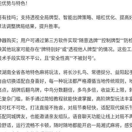
能优势与特色！
将有挂吗；支持透视全局牌型、智能出牌策略、暗杠优化、提高
算法调整牌局结果，提升胜率。
器购买；用户可通过第三方软件实现“随意选牌”“控制牌型”“防
其他玩家可能存在“牌特别好”或“透视他人牌型”的情况。这些
术手段实现不平公，且“安全性高”“不被封号”。
聚湖南全省各地特色麻将玩法，将长沙扎鸟、常德捉分、益阳起
自由切换适配自身喜好，每一种玩法都严格遵循当地传统规则，
亮点，胡牌后翻鸟牌，中鸟分数翻倍，多鸟多倍，收益无上限，
无复杂门槛，新手通过简短教程就能快速掌握，高阶牌型玩法丰
碰可杠不可吃，打法直接不拖沓，对局节奏轻快，适配现代娱乐
匹配同城牌友，也能邀请亲友组队，语音聊天功能让线上对局不
验舒适，运行流畅不卡顿，随时随地都能开启一局湘式麻将，感