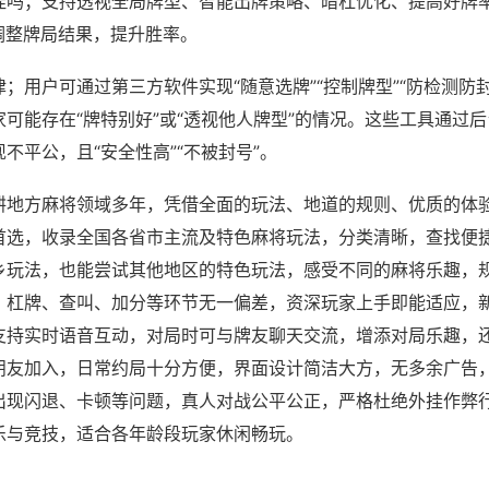
挂吗；支持透视全局牌型、智能出牌策略、暗杠优化、提高好牌
调整牌局结果，提升胜率。
；用户可通过第三方软件实现“随意选牌”“控制牌型”“防检测防
可能存在“牌特别好”或“透视他人牌型”的情况。这些工具通过
不平公，且“安全性高”“不被封号”。
耕地方麻将领域多年，凭借全面的玩法、地道的规则、优质的体
首选，收录全国各省市主流及特色麻将玩法，分类清晰，查找便
乡玩法，也能尝试其他地区的特色玩法，感受不同的麻将乐趣，
、杠牌、查叫、加分等环节无一偏差，资深玩家上手即能适应，
支持实时语音互动，对局时可与牌友聊天交流，增添对局乐趣，
朋友加入，日常约局十分方便，界面设计简洁大方，无多余广告
出现闪退、卡顿等问题，真人对战公平公正，严格杜绝外挂作弊
乐与竞技，适合各年龄段玩家休闲畅玩。