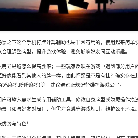
场景之下这个手机打牌计算辅助也是非常有用的，使用起来简单
以合理调整牌型，提升游戏体验，避免影响好友间互动乐趣。
友房老是输怎么提高胜率；一些玩家反映在游戏中遇到部分用户
至好像能看到其他人的牌一样，由此怀疑是不是有挂？确实存在此
捉鸡麻将,盼盼麻将)等，建议通过正规途径维护游戏公平。
用户可输入需求生成专用辅助工具，修改自身牌型或隐藏操作痕迹
场景（如与好友对局），但需注意遵守游戏规则，维护公平环境
能优势与特色！