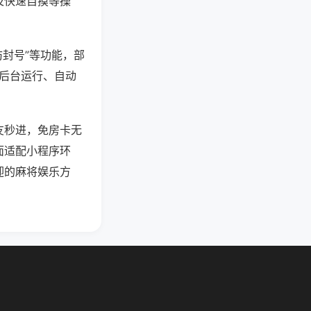
及快速自摸等操
防封号”等功能，部
过后台运行、自动
友秒进，免房卡无
面适配小程序环
迎的麻将娱乐方