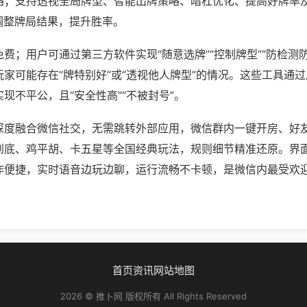
略；支持透视全局牌型、智能出牌策略、暗杠优化、提高好牌率
调整牌局结果，提升胜率。
费；用户可通过第三方软件实现“随意选牌”“控制牌型”“防检测
家可能存在“牌特别好”或“透视他人牌型”的情况。这些工具通
现不平公，且“安全性高”“不被封号”。
深度融合微信社交，无需跳转外部应用，微信群内一键开房、好
到底、鸡平胡、卡五星等全国经典玩法，规则细节精准还原。界
作便捷，实时语音边玩边聊，运行流畅不卡顿，是微信内最受欢
首页
资讯
网站地图
2026 © 推卜网 版权所有 All Rights Reserved