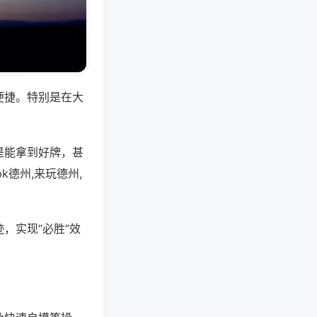
便捷。特别是在大
是能拿到好牌，甚
德州,来玩德州,
，实现“必胜”效
。