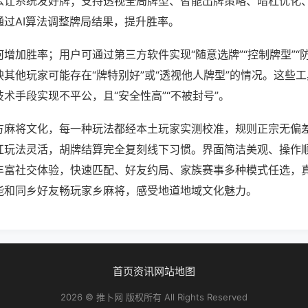
么让系统发好牌；支持透视全局牌型、智能出牌策略、暗杠优化
通过AI算法调整牌局结果，提升胜率。
增加胜率；用户可通过第三方软件实现“随意选牌”“控制牌型”“
其他玩家可能存在“牌特别好”或“透视他人牌型”的情况。这些
术手段实现不平公，且“安全性高”“不被封号”。
方麻将文化，每一种玩法都经本土玩家实测校准，规则正宗无偏差
杠玩法灵活，胡牌结算完全复刻线下习惯。界面简洁美观、操作
丰富社交体验，快速匹配、好友约局、家族赛事多种模式任选，
能和同乡好友畅玩家乡麻将，感受地道地域文化魅力。
首页
资讯
网站地图
2026 © 推卜网 版权所有 All Rights Reserved