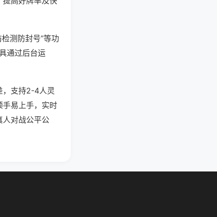
、提高好牌率及快
防检测防封号”等功
工具通过后台运
，支持2-4人灵
顺手易上手，实时
真人对战公平公