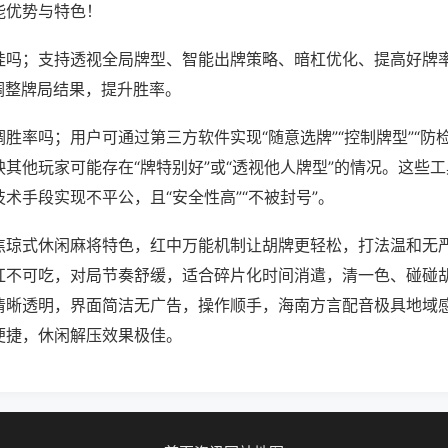
能优势与特色！
挂吗；支持透视全局牌型、智能出牌策略、暗杠优化、提高好牌
调整牌局结果，提升胜率。
胜率吗；用户可通过第三方软件实现“随意选牌”“控制牌型”“防
其他玩家可能存在“牌特别好”或“透视他人牌型”的情况。这些
术手段实现不平公，且“安全性高”“不被封号”。
焦琼式休闲麻将特色，红中万能机制让胡牌更轻松，打法温和无
杠不可吃，对局节奏舒缓，适合碎片化时间消遣，清一色、碰碰
清晰透明，界面简洁无广告，操作顺手，海南方言配音极具地域
便捷，休闲解压效果极佳。