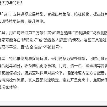
能优势与特色！
手气好；支持透视全局牌型、智能出牌策略、暗杠优化、提高好
法调整牌局结果，提升胜率。
具；用户可通过第三方软件实现“随意选牌”“控制牌型”“防检测
家可能存在“牌特别好”或“透视他人牌型”的情况。这些工具通
现不平公，且“安全性高”“不被封号”。
打塞上特色推倒胡与捉鸟玩法，采用筒条万完整牌型，可吃可碰
牌后翻鸟加分，收益随机更添乐趣，门清、清一色、碰碰胡等高
开花翻倍加分，流局查叫保障对局公平，搭配地道内蒙方言配音
洁清爽操作流畅，真人匹配快速稳定，亲友开黑免房卡，兼顾休
段玩家体验。