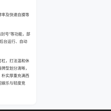
牌率及快速自摸等
防封号”等功能，部
过后台运行、自动
可杠，打法温和休
番牌型划分清晰，
，朴实厚重充满西
闲娱乐与轻度竞