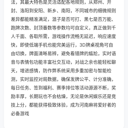
法，其最大特色是灵活适配各地规则，从郑州、开
封、洛阳到安阳、新乡、南阳，不同城市的细微规则
差异都能精准满足，混子是否可打、黑七是否万能、
跑牌次数、封顶番数等参数均可自定义，真正做到千
人千面、各取所需，游戏操作流畅无延迟，响应速度
快，即使低端手机也能完美运行，3D牌桌视角可自
由切换，牌面清晰易辨，避免看错牌的尴尬，实时语
音与表情包功能丰富社交互动，对战之余也能轻松聊
天，增进感情，防作弊系统采用多重加密与智能检
测，实时监控对局数据，确保发牌公平、计分准确，
每日任务、签到福利、赛季排位等活动源源不断，奖
励丰厚，长期玩也不会枯燥，无论是休闲娱乐还是竞
技上分，都能获得极致体验，成为河南麻将爱好者的
必备游戏