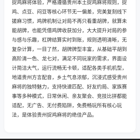
捉鸡麻将体验，严格遵循贵州本土捉鸡麻将规则，捉
鸡、点豆、闷豆等核心环节无一偏差，完美复刻线下
搓麻习惯，鸡牌机制让对局不再只看重胡牌，就算未
能胡牌，也能凭借鸡牌收获加分，大大提升对局的参
与感与乐趣，杠牌结算实时到账，规则透明清晰，无
复杂计算，一目了然，胡牌牌型丰富，从基础平胡到
高阶清一色、龙七对，满足不同玩家的需求，界面设
计简洁大气，运行流畅无卡顿，适配各类手机机型，
地道贵州方言配音，乡土气息浓郁，沉浸式感受贵州
麻将的独特魅力，支持快速匹配、好友约局、家族赛
事等多种模式，日常休闲、亲友聚会、竞技比拼都能
适配，无广告、无付费陷阱，免费畅玩所有核心玩
法，是体验贵州捉鸡麻将的绝佳产品。