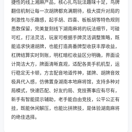
捷性的线上湘麻产品，核心扎鸟玩法趣味十足，鸟牌
翻倍机制让每一次胡牌都充满期待，极大提升对局的
刺激性与乐趣感，起手胡、四喜、板板胡等特色规则
悉数保留，完美复刻线下湖南麻将的玩法细节，可碰
可杠，打法灵活，玩家可根据手牌灵活调整策略，既
能追求快速胡牌，也能打造高番牌型收获丰厚收益，
杠牌结算实时到账，明杠暗杠收益区分明确，界面设
计简洁大方，牌面清晰直观，适配各类手机机型，运
行稳定无卡顿，方言配音地道传神，搓牌、胡牌音效
极具代入感，仿佛置身湖南本地麻将馆，支持多种对
局模式，快速匹配、好友约局、竞技赛事应有尽有，
新手有智能提示辅助，老手能自由竞技，公平公正有
挂，既能休闲解压，也能比拼牌技，是体验湖南麻将
的绝佳选择。