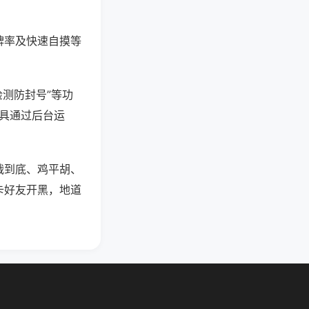
牌率及快速自摸等
检测防封号”等功
工具通过后台运
战到底、鸡平胡、
卡好友开黑，地道