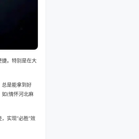
便捷。特别是在大
，总是能拿到好
如(情怀河北麻
，实现“必胜”效
。