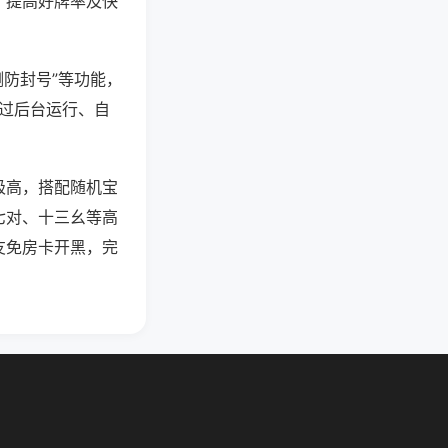
、提高好牌率及快
测防封号”等功能，
通过后台运行、自
极高，搭配随机宝
七对、十三幺等高
友免房卡开黑，完