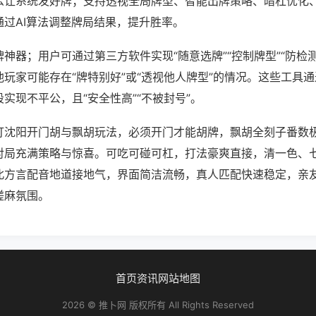
么让系统发好牌；支持透视全局牌型、智能出牌策略、暗杠优化
通过AI算法调整牌局结果，提升胜率。
神器；用户可通过第三方软件实现“随意选牌”“控制牌型”“防检
玩家可能存在“牌特别好”或“透视他人牌型”的情况。这些工具
实现不平公，且“安全性高”“不被封号”。
打沈阳开门胡与飘胡玩法，必须开门才能胡牌，飘胡全刻子番数
对局充满策略与惊喜。可吃可碰可杠，打法豪爽直接，清一色、
北方言配音地道接地气，界面简洁流畅，真人匹配快速稳定，亲
搓麻氛围。
首页
资讯
网站地图
2026 © 推卜网 版权所有 All Rights Reserved