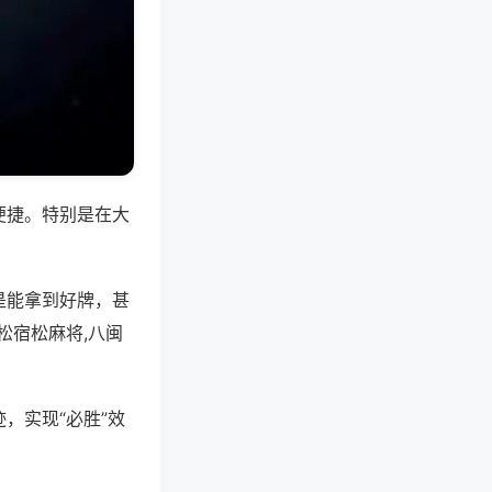
便捷。特别是在大
是能拿到好牌，甚
松宿松麻将,八闽
，实现“必胜”效
。