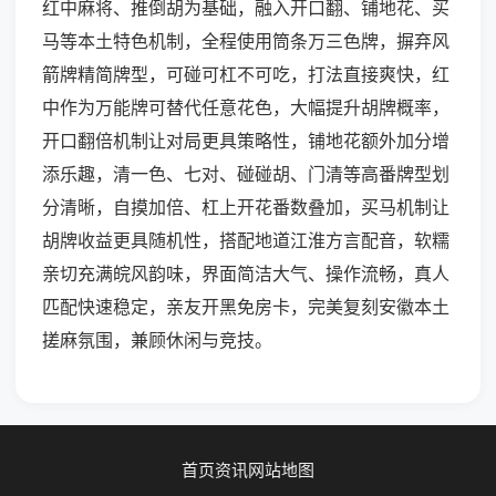
红中麻将、推倒胡为基础，融入开口翻、铺地花、买
马等本土特色机制，全程使用筒条万三色牌，摒弃风
箭牌精简牌型，可碰可杠不可吃，打法直接爽快，红
中作为万能牌可替代任意花色，大幅提升胡牌概率，
开口翻倍机制让对局更具策略性，铺地花额外加分增
添乐趣，清一色、七对、碰碰胡、门清等高番牌型划
分清晰，自摸加倍、杠上开花番数叠加，买马机制让
胡牌收益更具随机性，搭配地道江淮方言配音，软糯
亲切充满皖风韵味，界面简洁大气、操作流畅，真人
匹配快速稳定，亲友开黑免房卡，完美复刻安徽本土
搓麻氛围，兼顾休闲与竞技。
首页
资讯
网站地图