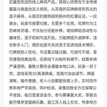
区最受欢迎的线上麻将产品，其核心优势在于全地域
覆盖与高度自定义规则，从苏南的花牌麻将到苏北的
混子麻将，从南京的推倒胡到扬州的杠爆玩法，一应
俱全，玩家可按需切换，无需多个应用，花牌作为江
苏麻将灵魂，不仅加分还能补牌，增加牌局流动性与
趣味性，混子机制可选开启，万能牌提升胡牌率，适
合新手入门，高阶玩家可关闭混子追求纯技术博弈，
行牌规则人性化，可设置过碰过圈、可胡可不胡、查
花猪等经典选项，还原线下对局所有细节，结算系统
严谨透明，番数计算完全遵循本地口诀，玩家一目了
然，游戏采用3D高清牌桌，视角可自由调节，牌面
清晰，操作便捷，老人小孩都能快速上手，实时防作
弊系统严苛高效，同IP检测、录像回放全方位保障公
平竞技，每日登录送金币，参与赛事赢大奖，零氪也
能尽情享受搓麻乐趣，是江苏人线上社交、传承地方