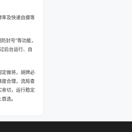
牌率及快速自摸等
测防封号”等功能，
通过后台运行、自
固定做将，胡牌必
梯度合理，流局查
实亲切，运行稳定
上首选。