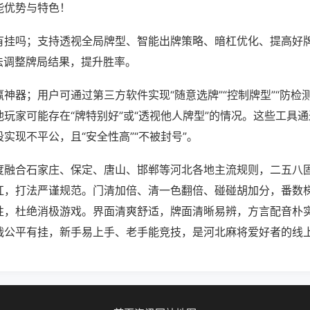
能优势与特色！
有挂吗；支持透视全局牌型、智能出牌策略、暗杠优化、提高好
法调整牌局结果，提升胜率。
神器；用户可通过第三方软件实现“随意选牌”“控制牌型”“防检
玩家可能存在“牌特别好”或“透视他人牌型”的情况。这些工具
实现不平公，且“安全性高”“不被封号”。
度融合石家庄、保定、唐山、邯郸等河北各地主流规则，二五八
杠，打法严谨规范。门清加倍、清一色翻倍、碰碰胡加分，番数
性，杜绝消极游戏。界面清爽舒适，牌面清晰易辨，方言配音朴
战公平有挂，新手易上手、老手能竞技，是河北麻将爱好者的线