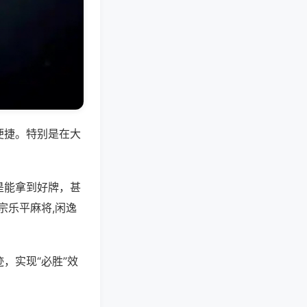
便捷。特别是在大
是能拿到好牌，甚
宗乐平麻将,闲逸
，实现“必胜”效
。