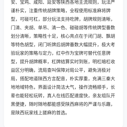
安、宝鸡、咸阳、延安等陕西各地主流规则，玩法严
谨朴实，注重传统胡牌策略，全程使用标准麻将牌
型，可碰可杠，部分玩法支持吃牌，胡牌规则清晰，
门清、夹胡、单吊、清一色、碰碰胡等传统牌型番数
划分清晰，策略性十足，核心亮点在于闭门胡、飘胡
等特色胡型，闭门听牌后胡牌番数大幅提升，极大考
验玩家的策略与定力，红中作为宝牌可替代任意牌
型，提升胡牌概率，杠牌结算实时到账，明杠暗杠收
益区分明确，流局查叫保障对局公平，避免消极对
局，搭配地道陕西方言配音，朴实厚重，充满三秦大
地地域特色，界面设计简洁大气，操作流畅顺手，长
辈也能轻松玩转，真人在线匹配速度快，亲友组队开
黑便捷，随时随地都能感受陕西麻将的严谨与乐趣，
是陕西玩家线上搓麻的首选。