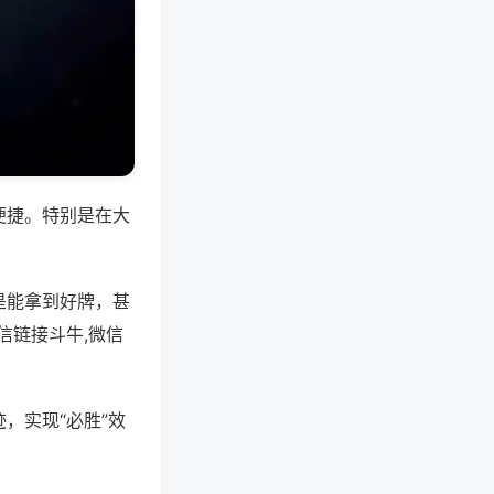
便捷。特别是在大
是能拿到好牌，甚
信链接斗牛,微信
，实现“必胜”效
。