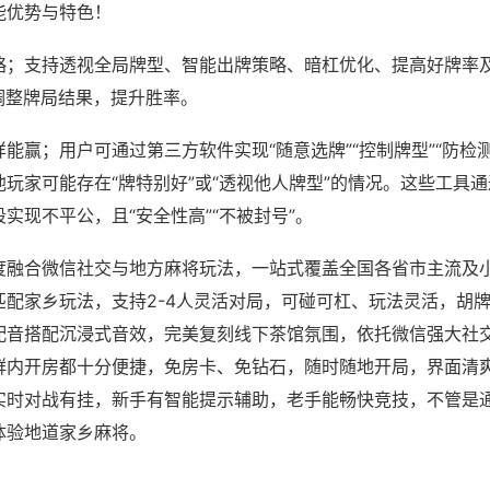
能优势与特色！
略；支持透视全局牌型、智能出牌策略、暗杠优化、提高好牌率
调整牌局结果，提升胜率。
能赢；用户可通过第三方软件实现“随意选牌”“控制牌型”“防检
玩家可能存在“牌特别好”或“透视他人牌型”的情况。这些工具
实现不平公，且“安全性高”“不被封号”。
度融合微信社交与地方麻将玩法，一站式覆盖全国各省市主流及
匹配家乡玩法，支持2-4人灵活对局，可碰可杠、玩法灵活，胡
配音搭配沉浸式音效，完美复刻线下茶馆氛围，依托微信强大社
群内开房都十分便捷，免房卡、免钻石，随时随地开局，界面清
实时对战有挂，新手有智能提示辅助，老手能畅快竞技，不管是
体验地道家乡麻将。