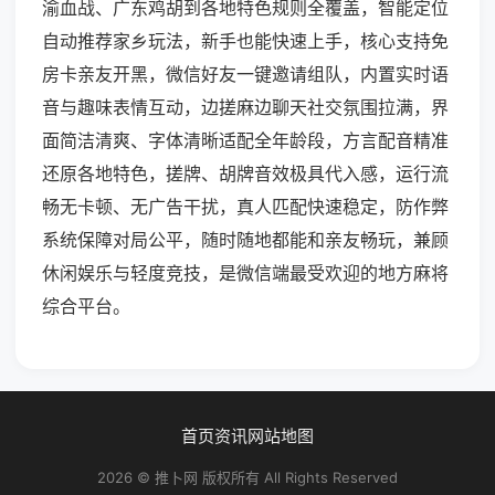
渝血战、广东鸡胡到各地特色规则全覆盖，智能定位
自动推荐家乡玩法，新手也能快速上手，核心支持免
房卡亲友开黑，微信好友一键邀请组队，内置实时语
音与趣味表情互动，边搓麻边聊天社交氛围拉满，界
面简洁清爽、字体清晰适配全年龄段，方言配音精准
还原各地特色，搓牌、胡牌音效极具代入感，运行流
畅无卡顿、无广告干扰，真人匹配快速稳定，防作弊
系统保障对局公平，随时随地都能和亲友畅玩，兼顾
休闲娱乐与轻度竞技，是微信端最受欢迎的地方麻将
综合平台。
首页
资讯
网站地图
2026 © 推卜网 版权所有 All Rights Reserved