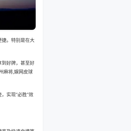
便捷。特别是在大
拿到好牌，甚至好
州麻将,娱网皮球
，实现“必胜”效
。