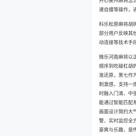
开心泉州麻将怎
速自摸等操作，
科乐松原麻将胡牌
部分用户反映其他
动连接等技术手段
微乐河南麻将以
顺序到吃碰杠胡
准还原，黑七作
刺激感，支持一
时融入门清、中
能通过智能匹配
画面设计简约大
警、实时监控全
豪爽与乐趣，是