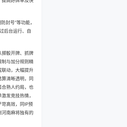
、提高好牌率及快
测防封号”等功能，
通过后台运行、自
从掷骰开牌、抓牌
限制与加分规则精
成联动，大幅提升
结算清晰透明，同
适合熟人约局，也
单激发竞技热情，
苛高效，同IP预
到河南麻将独有的