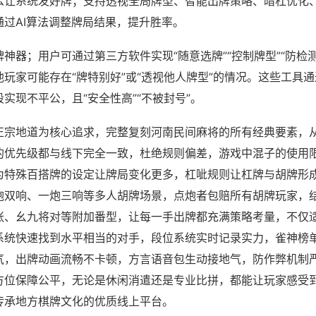
么让系统发好牌；支持透视全局牌型、智能出牌策略、暗杠优化
通过AI算法调整牌局结果，提升胜率。
神器；用户可通过第三方软件实现“随意选牌”“控制牌型”“防检
玩家可能存在“牌特别好”或“透视他人牌型”的情况。这些工具
实现不平公，且“安全性高”“不被封号”。
正宗地道为核心追求，完整复刻河南民间麻将的所有经典要素，
的优先级都与线下完全一致，杜绝规则偏差，游戏中混子的使用
为特殊百搭牌的设定让牌局变化更多，杠呲规则让杠牌与胡牌形
炮双响、一炮三响等多人胡牌场景，点炮者包赔所有胡牌玩家，
张、幺九将对等附加番型，让每一手出牌都充满策略考量，不仅
系统快速找到水平相当的对手，段位系统实时记录实力，雀神榜
气，出牌动画流畅不卡顿，方言语音包生动接地气，防作弊机制严
方位保障公平，无论是休闲消遣还是专业比拼，都能让玩家感受
传承地方棋牌文化的优质线上平台。