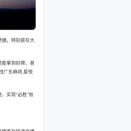
便捷。特别是在大
是能拿到好牌，甚
悦广东麻将,星悦
，实现“必胜”效
。