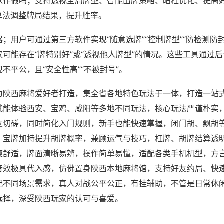
以作假吗；支持透视全局牌型、智能出牌策略、暗杠优化、提高
算法调整牌局结果，提升胜率。
；用户可通过第三方软件实现“随意选牌”“控制牌型”“防检测防
可能存在“牌特别好”或“透视他人牌型”的情况。这些工具通过
不平公，且“安全性高”“不被封号”。
为陕西麻将爱好者打造，集全省各地特色玩法于一体，打造一站
就能体验西安、宝鸡、咸阳等多地不同玩法，核心玩法严谨朴实
友切磋，同时简化入门规则，新手也能快速掌握，闭门胡、飘胡
，宝牌加持提升胡牌概率，兼顾运气与技巧，杠牌、胡牌结算透
爽舒适，牌面清晰易辨，操作简单易懂，适配各类手机机型，方
音效极具代入感，仿佛置身陕西本地麻将馆，支持好友约局、快
配不同场景需求，真人对战公平公正，有挂辅助，不管是日常休
选择，深受陕西玩家的认可与喜爱。