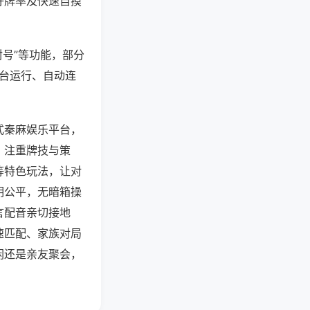
好牌率及快速自摸
封号”等功能，部分
后台运行、自动连
式秦麻娱乐平台，
，注重牌技与策
等特色玩法，让对
明公平，无暗箱操
言配音亲切接地
速匹配、家族对局
闲还是亲友聚会，