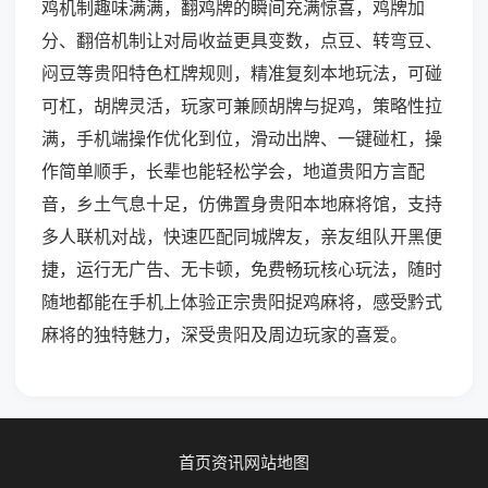
鸡机制趣味满满，翻鸡牌的瞬间充满惊喜，鸡牌加
分、翻倍机制让对局收益更具变数，点豆、转弯豆、
闷豆等贵阳特色杠牌规则，精准复刻本地玩法，可碰
可杠，胡牌灵活，玩家可兼顾胡牌与捉鸡，策略性拉
满，手机端操作优化到位，滑动出牌、一键碰杠，操
作简单顺手，长辈也能轻松学会，地道贵阳方言配
音，乡土气息十足，仿佛置身贵阳本地麻将馆，支持
多人联机对战，快速匹配同城牌友，亲友组队开黑便
捷，运行无广告、无卡顿，免费畅玩核心玩法，随时
随地都能在手机上体验正宗贵阳捉鸡麻将，感受黔式
麻将的独特魅力，深受贵阳及周边玩家的喜爱。
首页
资讯
网站地图