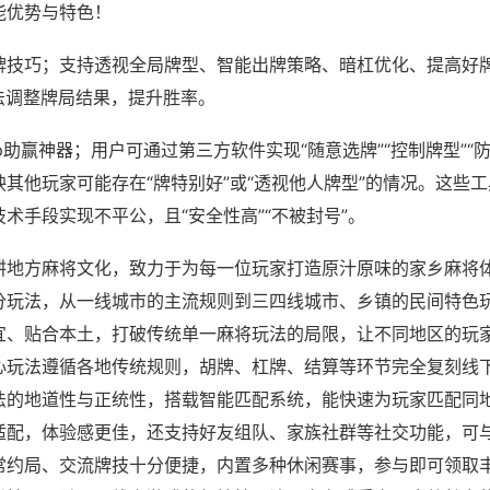
能优势与特色！
牌技巧；支持透视全局牌型、智能出牌策略、暗杠优化、提高好
法调整牌局结果，提升胜率。
p助赢神器；用户可通过第三方软件实现“随意选牌”“控制牌型”“
其他玩家可能存在“牌特别好”或“透视他人牌型”的情况。这些
术手段实现不平公，且“安全性高”“不被封号”。
耕地方麻将文化，致力于为每一位玩家打造原汁原味的家乡麻将
分玩法，从一线城市的主流规则到三四线城市、乡镇的民间特色
宜、贴合本土，打破传统单一麻将玩法的局限，让不同地区的玩
心玩法遵循各地传统规则，胡牌、杠牌、结算等环节完全复刻线
法的地道性与正统性，搭载智能匹配系统，能快速为玩家匹配同
适配，体验感更佳，还支持好友组队、家族社群等社交功能，可
常约局、交流牌技十分便捷，内置多种休闲赛事，参与即可领取