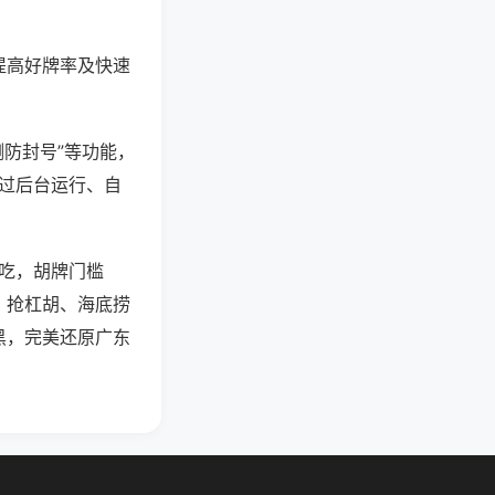
提高好牌率及快速
测防封号”等功能，
通过后台运行、自
可吃，胡牌门槛
、抢杠胡、海底捞
黑，完美还原广东