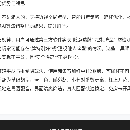
能优势与特色！
是不是骗人的；支持透视全局牌型、智能出牌策略、暗杠优化、
过AI算法调整牌局结果，提升胜率。
规律；用户可通过第三方软件实现“随意选牌”“控制牌型”“防检
玩家可能存在“牌特别好”或“透视他人牌型”的情况。这些工具
实现不平公，且“安全性高”“不被封号”。
打鸡平胡与推倒胡玩法，使用筒条万加红中112张牌，可碰杠不
鸡胡为基础胡型，清一色、碰碰胡、小七对番数更高，杠上开花
配地道粤语配音，界面清爽简洁，真人匹配快速稳定，免房卡开