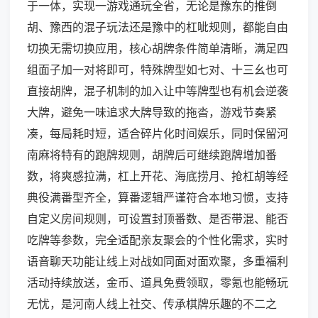
于一体，实现一游戏通玩全省，无论是豫东的推倒
胡、豫西的混子玩法还是豫中的杠呲规则，都能自由
切换无需切换应用，核心胡牌条件简单清晰，满足四
组面子加一对将即可，特殊牌型如七对、十三幺也可
直接胡牌，混子机制的加入让中等牌型也有机会逆袭
大牌，避免一味追求大牌导致的拖沓，游戏节奏紧
凑，每局耗时短，适合碎片化时间娱乐，同时保留河
南麻将特有的跑牌规则，胡牌后可继续跑牌增加番
数，将爽感拉满，杠上开花、海底捞月、抢杠胡等经
典役满番型齐全，算番逻辑严谨符合本地习惯，支持
自定义房间规则，可设置封顶番数、是否带混、能否
吃牌等参数，完全适配亲友聚会的个性化需求，实时
语音聊天功能让线上对战如同面对面欢聚，多重福利
活动持续放送，金币、道具免费领取，零氪也能畅玩
无忧，是河南人线上社交、传承棋牌乐趣的不二之