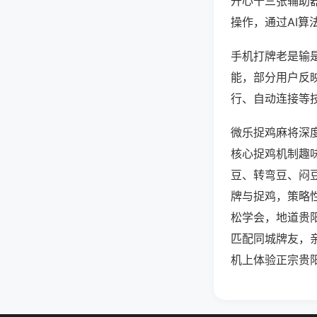
开心十三张辅助
操作，通过AI算
手机打牌老是输是
能，部分用户反映
行、自动连接等技
微乐捉鸡麻将深
核心捉鸡机制趣
豆、转弯豆、闷
牌与捉鸡，策略
松学会，地道贵
匹配同城牌友，
机上体验正宗贵