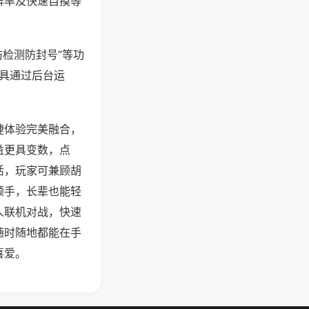
牌率及快速自摸等
防检测防封号”等功
工具通过后台运
捷体验完美融合，
益更具变数，点
活，玩家可兼顾胡
顺手，长辈也能轻
人联机对战，快速
随时随地都能在手
喜爱。