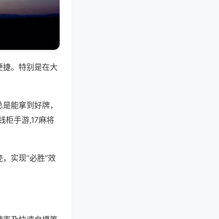
便捷。特别是在大
总是能拿到好牌，
柜手游,17麻将
，实现“必胜”效
。