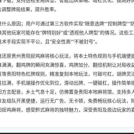
器下载；支持透视全局牌型、智能出牌策略、暗杠优化、提高好
法调整牌局结果，提升胜率。
什么原因；用户可通过第三方软件实现“随意选牌”“控制牌型”“
其他玩家可能存在“牌特别好”或“透视他人牌型”的情况。这些
术手段实现不平公，且“安全性高”“不被封号”。
度还原贵州贵阳捉鸡麻将核心玩法，将本土特色规则与手机端便
味满满，翻鸡牌的瞬间充满惊喜，鸡牌加分、翻倍机制让对局收
豆等贵阳特色杠牌规则，精准复刻本地玩法，可碰可杠，胡牌灵
性拉满，手机端操作优化到位，滑动出牌、一键碰杠，操作简单
阳方言配音，乡土气息十足，仿佛置身贵阳本地麻将馆，支持多
亲友组队开黑便捷，运行无广告、无卡顿，免费畅玩核心玩法，
阳捉鸡麻将，感受黔式麻将的独特魅力，深受贵阳及周边玩家的