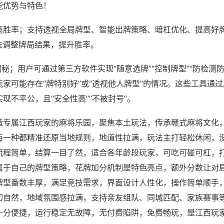
能优势与特色！
高胜率；支持透视全局牌型、智能出牌策略、暗杠优化、提高好
法调整牌局结果，提升胜率。
揭秘；用户可通过第三方软件实现“随意选牌”“控制牌型”“防检测
家可能存在“牌特别好”或“透视他人牌型”的情况。这些工具通
现不平公，且“安全性高”“不被封号”。
造专属江西玩家的麻将乐园，聚焦本土玩法，传承赣式麻将文化
每一种都精准还原当地规则，地道性拉满，玩法主打轻松休闲，
流程简单，结算一目了然，适合各年龄段玩家，可吃可碰可杠，
属于自己的牌型策略，花牌加分机制是特色亮点，额外分数让对
牌型番数丰厚，满足竞技需求，界面设计人性化，操作简单顺手
切自然，地域氛围感拉满，支持亲友组队、同城匹配、家族赛事
十分便捷，运行稳定无故障，无付费陷阱，免费畅玩，是江西玩