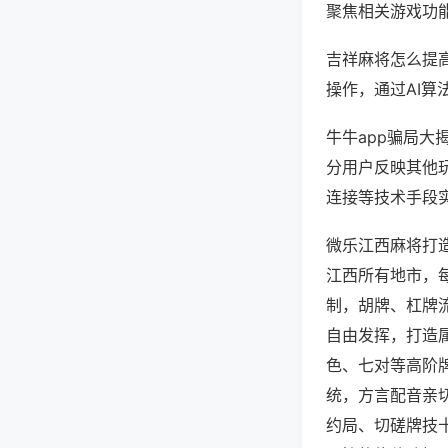
聚焦相关游戏功
吉祥麻将怎么提
操作，通过AI算
牛牛app骗局大
分用户反映其他玩
连接等技术手段实
微乐江西麻将打
江西所有地市，
制，胡牌、杠牌
自由发挥，打造
色、七对等高阶
统，方言配音亲
约局、切磋牌技