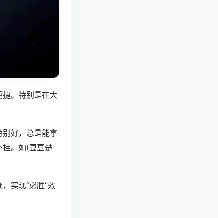
便捷。特别是在大
特别好，总是能拿
挂。如(豆豆楚
，实现“必胜”效
。