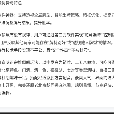
能优势与特色！
软件神器；支持透视全局牌型、智能出牌策略、暗杠优化、提高
算法调整牌局结果，提升胜率。
输赢有没有规律；用户可通过第三方软件实现“随意选牌”“控制牌
用户反映其他玩家可能存在“牌特别好”或“透视他人牌型”的情况
等技术手段实现不平公，且“安全性高”“不被封号”。
打京味正宗推倒胡玩法，以中发白为箭牌、二五八做将，可吃可
老北京特色。门清、清一色、碰碰胡、七对等番型清晰，自摸三
抢杠胡趣味十足。搭配地道京腔方言配音，豪爽大气，界面简洁
房卡开黑，完美还原老北京胡同搓麻氛围，规则易懂、节奏轻快
质选择。