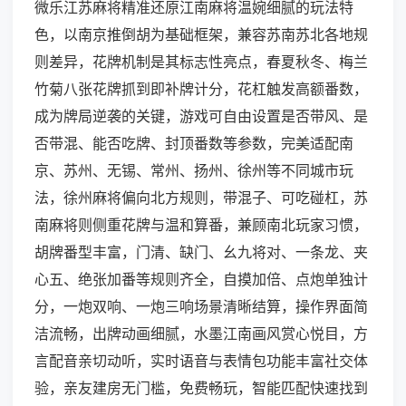
微乐江苏麻将精准还原江南麻将温婉细腻的玩法特
色，以南京推倒胡为基础框架，兼容苏南苏北各地规
则差异，花牌机制是其标志性亮点，春夏秋冬、梅兰
竹菊八张花牌抓到即补牌计分，花杠触发高额番数，
成为牌局逆袭的关键，游戏可自由设置是否带风、是
否带混、能否吃牌、封顶番数等参数，完美适配南
京、苏州、无锡、常州、扬州、徐州等不同城市玩
法，徐州麻将偏向北方规则，带混子、可吃碰杠，苏
南麻将则侧重花牌与温和算番，兼顾南北玩家习惯，
胡牌番型丰富，门清、缺门、幺九将对、一条龙、夹
心五、绝张加番等规则齐全，自摸加倍、点炮单独计
分，一炮双响、一炮三响场景清晰结算，操作界面简
洁流畅，出牌动画细腻，水墨江南画风赏心悦目，方
言配音亲切动听，实时语音与表情包功能丰富社交体
验，亲友建房无门槛，免费畅玩，智能匹配快速找到