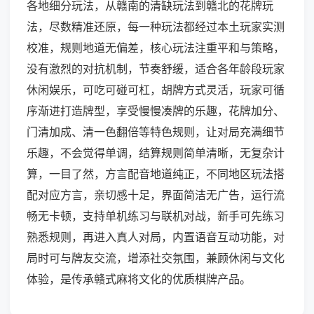
各地细分玩法，从赣南的清缺玩法到赣北的花牌玩
法，尽数精准还原，每一种玩法都经过本土玩家实测
校准，规则地道无偏差，核心玩法注重平和与策略，
没有激烈的对抗机制，节奏舒缓，适合各年龄段玩家
休闲娱乐，可吃可碰可杠，胡牌方式灵活，玩家可循
序渐进打造牌型，享受慢慢凑牌的乐趣，花牌加分、
门清加成、清一色翻倍等特色规则，让对局充满细节
乐趣，不会觉得单调，结算规则简单清晰，无复杂计
算，一目了然，方言配音地道纯正，不同地区玩法搭
配对应方言，亲切感十足，界面简洁无广告，运行流
畅无卡顿，支持单机练习与联机对战，新手可先练习
熟悉规则，再进入真人对局，内置语音互动功能，对
局时可与牌友交流，增添社交氛围，兼顾休闲与文化
体验，是传承赣式麻将文化的优质棋牌产品。