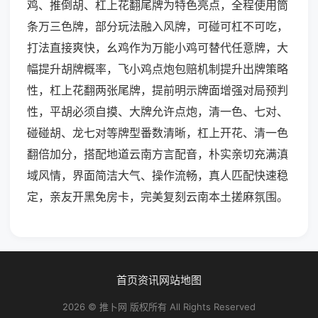
鸡、推倒胡、杠上花翻尾牌为特色亮点，全程使用筒
条万三色牌，部分玩法融入风牌，可碰可杠不可吃，
打法直接爽快，幺鸡作为万能小鸡可替代任意牌，大
幅提升胡牌概率，飞小鸡点炮包赔机制提升出牌策略
性，杠上花翻两张尾牌，提前明示牌面增强对局预判
性，平胡必须自摸、大牌允许点炮，清一色、七对、
碰碰胡、龙七对等牌型番数清晰，杠上开花、清一色
翻倍加分，搭配地道云南方言配音，朴实亲切充满滇
域风情，界面简洁大气、操作流畅，真人匹配快速稳
定，亲友开黑免房卡，完美复刻云南本土搓麻氛围。
首页
资讯
网站地图
2026 © 推卜网 版权所有 All Rights Reserved